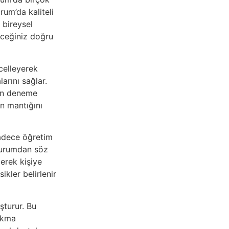
rum’da kaliteli
 bireysel
eceğiniz doğru
celleyerek
arını sağlar.
gün deneme
ın mantığını
adece öğretim
 kurumdan söz
derek kişiye
ikler belirlenir
şturur. Bu
çıkma