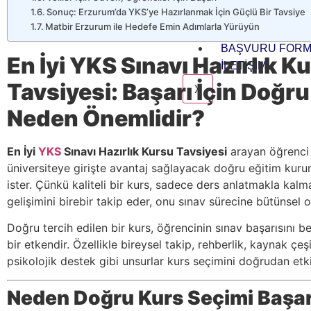
Sonuç: Erzurum’da YKS’ye Hazırlanmak İçin Güçlü Bir Tavsiye
ŞUBELER
Matbir Erzurum ile Hedefe Emin Adımlarla Yürüyün
BLOG
BAŞVURU FOR
En İyi YKS Sınavı Hazırlık K
İLETIŞIM
Tavsiyesi: Başarı İçin Doğr
X
Neden Önemlidir?
En İyi
YKS
Sınavı Hazırlık Kursu Tavsiyesi
arayan öğrenci v
üniversiteye girişte avantaj sağlayacak doğru eğitim ku
ister. Çünkü kaliteli bir kurs, sadece ders anlatmakla kalm
gelişimini birebir takip eder, onu sınav sürecine bütünsel o
Doğru tercih edilen bir kurs, öğrencinin sınav başarısını bel
bir etkendir. Özellikle bireysel takip, rehberlik, kaynak çeşit
psikolojik destek gibi unsurlar kurs seçimini doğrudan etki
Neden Doğru Kurs Seçimi Başar