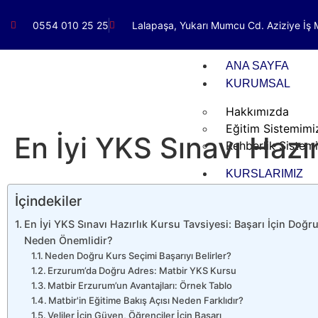
0554 010 25 25
Lalapaşa, Yukarı Mumcu Cd. Aziziye İş M
ANA SAYFA
KURUMSAL
Hakkımızda
Eğitim Sistemimi
En İyi YKS Sınavı Hazır
Rehberlik Sistem
KURSLARIMIZ
İçindekiler
Mezun Gruplar
9. ve 10. Sınıflar
En İyi YKS Sınavı Hazırlık Kursu Tavsiyesi: Başarı İçin Doğr
11. Sınıf Kurs Pro
Neden Önemlidir?
12. Sınıf Kurs Pr
Neden Doğru Kurs Seçimi Başarıyı Belirler?
6. Sınıf Kurs Pro
Erzurum’da Doğru Adres: Matbir YKS Kursu
Matbir Erzurum’un Avantajları: Örnek Tablo
7. Sınıf Kurs Pro
Matbir'in Eğitime Bakış Açısı Neden Farklıdır?
8. Sınıf Kurs Pro
Veliler İçin Güven, Öğrenciler İçin Başarı