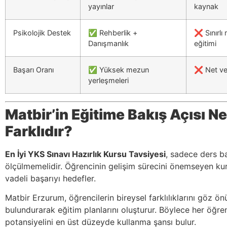
yayınlar
kaynak
Psikolojik Destek
✅ Rehberlik +
❌ Sınırlı
Danışmanlık
eğitimi
Başarı Oranı
✅ Yüksek mezun
❌ Net ver
yerleşmeleri
Matbir’in Eğitime Bakış Açısı N
Farklıdır?
En İyi YKS Sınavı Hazırlık Kursu Tavsiyesi
, sadece ders ba
ölçülmemelidir. Öğrencinin gelişim sürecini önemseyen ku
vadeli başarıyı hedefler.
Matbir Erzurum, öğrencilerin bireysel farklılıklarını göz ö
bulundurarak eğitim planlarını oluşturur. Böylece her öğre
potansiyelini en üst düzeyde kullanma şansı bulur.