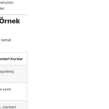
rencinin
er.
 Örnek
n temel
andart Kurslar
ştirilmiş
 sınırlı
, standart