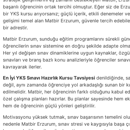
başarılı öğrencinin ortak tercihi olmuştur. Eğer siz de Erzu
bir YKS kursu arıyorsanız; güçlü içerik, etkili denemeler ve
gelişimi temel alan Matbir Erzurum, güvenle tercih edebil
bir adrestir.
Matbir Erzurum, sunduğu eğitim programlarını sürekli gün
öğrencilerin sınav sistemine en doğru şekilde adapte olmal
Her yıl değişen sınav dinamiklerine uygun kaynaklar, öz
sınavları ve branş bazlı konu analizleriyle öğrenciler sınav
kavrayarak ilerler.
En İyi YKS Sınavı Hazırlık Kursu Tavsiyesi
denildiğinde, s
değil, aynı zamanda öğrenciye yol arkadaşlığı sunan bir
edilmelidir. Matbir, her öğrencinin farklı olduğunu kabul e
özel çalışma planları hazırlar. Bu planlar sayesinde hem eks
hem de öğrencinin güçlü yönleri geliştirilir.
Motivasyonu yüksek tutmak, sınav başarısının temelini olu
nedenle Matbir Erzurum, sınav stresi ve kaygısıyla başa 