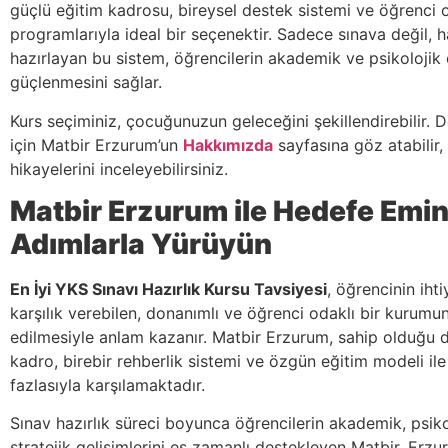
güçlü eğitim kadrosu, bireysel destek sistemi ve öğrenci 
programlarıyla ideal bir seçenektir. Sadece sınava değil, 
hazırlayan bu sistem, öğrencilerin akademik ve psikolojik 
güçlenmesini sağlar.
Kurs seçiminiz, çocuğunuzun geleceğini şekillendirebilir. 
için Matbir Erzurum’un
Hakkımızda
sayfasına göz atabilir,
hikayelerini inceleyebilirsiniz.
Matbir Erzurum ile Hedefe Emi
Adımlarla Yürüyün
En İyi YKS Sınavı Hazırlık Kursu Tavsiyesi
, öğrencinin iht
karşılık verebilen, donanımlı ve öğrenci odaklı bir kurumun
edilmesiyle anlam kazanır. Matbir Erzurum, sahip olduğu 
kadro, birebir rehberlik sistemi ve özgün eğitim modeli ile
fazlasıyla karşılamaktadır.
Sınav hazırlık süreci boyunca öğrencilerin akademik, psiko
stratejik gelişimlerini eş zamanlı destekleyen Matbir, Erz