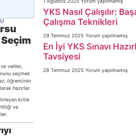
1 Ağustos 2025
Yorum yapılmamış
YKS Nasıl Çalışılır: Başa
Çalışma Teknikleri
MU
ursu
29 Temmuz 2025
Yorum yapılmamış
u Seçim
En İyi YKS Sınavı Hazır
Tavsiyesi
e veliler,
28 Temmuz 2025
Yorum yapılmamış
rumunu seçmek
az; öğrencinin
larak hazırlar.
irleyen kritik
liliği ve
ler.
ıyı