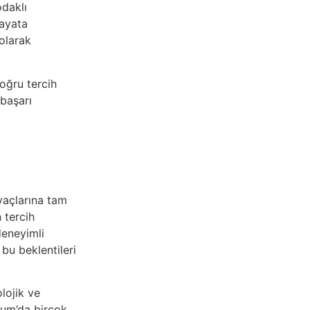
odaklı
hayata
olarak
Doğru tercih
 başarı
n
iyaçlarına tam
 tercih
deneyimli
 bu beklentileri
lojik ve
urum’da birçok