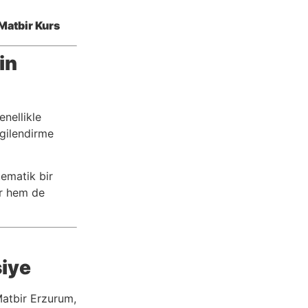
in
enellikle
ilgilendirme
tematik bir
rır hem de
siye
Matbir Erzurum,