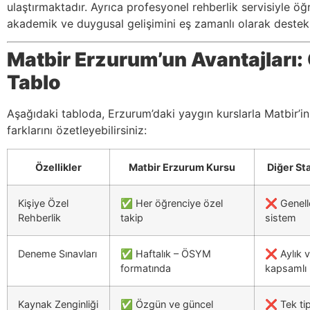
ulaştırmaktadır. Ayrıca profesyonel rehberlik servisiyle öğ
akademik ve duygusal gelişimini eş zamanlı olarak destekl
Matbir Erzurum’un Avantajları:
Tablo
Aşağıdaki tabloda, Erzurum’daki yaygın kurslarla Matbir’i
farklarını özetleyebilirsiniz:
Özellikler
Matbir Erzurum Kursu
Diğer St
Kişiye Özel
✅ Her öğrenciye özel
❌ Genelle
Rehberlik
takip
sistem
Deneme Sınavları
✅ Haftalık – ÖSYM
❌ Aylık ve
formatında
kapsamlı
Kaynak Zenginliği
✅ Özgün ve güncel
❌ Tek tip