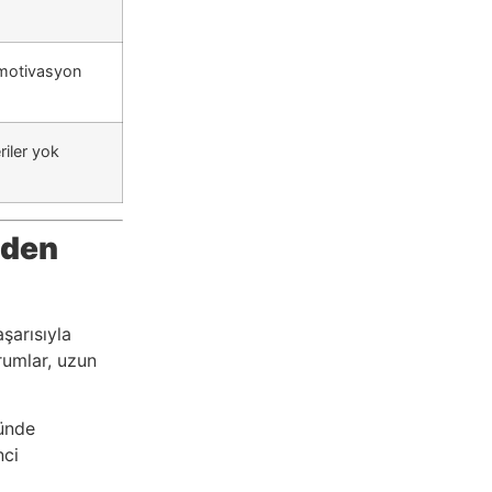
 motivasyon
iler yok
eden
şarısıyla
rumlar, uzun
nünde
nci