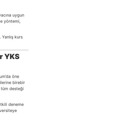
iyacına uygun
me yöntemi,
 Yanlış kurs
ir YKS
rum’da öne
lerine birebir
ı tüm desteği
tkili deneme
iversiteye