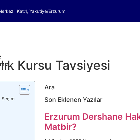
erkezi, Kat:1, Yakutiye/Erzurum
z
lık Kursu Tavsiyesi
imiz
Ara
 Kurs Programı
u Seçim
Son Eklenen Yazılar
gramı
ogramı
Erzurum Dershane Hak
gramı
Matbir?
gramı
gramı